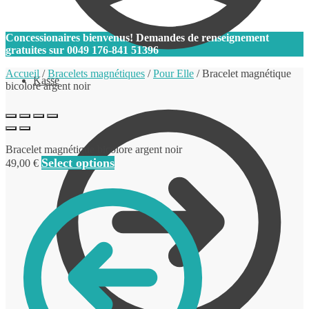
0
Concessionaires bienvenus! Demandes de renseignement
gratuites sur
0049 176-841 51396
Accueil
/
Bracelets magnétiques
/
Pour Elle
/
Bracelet magnétique
Kasse
bicolore argent noir
Bracelet magnétique bicolore argent noir
Select options
49,00
€