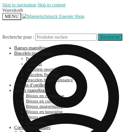
Skip to navigation
Skip to content
Warenkorb
MENU
Recherche pour :
Recherche
Bagues magnétiques
Bracelets magnétiques
Pour Elle
Pour Lui
Bracelets sportifs
Bracelets flexibles
Bracelets haute puissance
Boucles d’oreilles
Bijoux magnétiques
Bijoux en céramique
Bijoux en cuivre
Bijoux magnétiques
Bijoux en tungstène
Bijoux en titane
Ensembles
Coeurs magnétiques