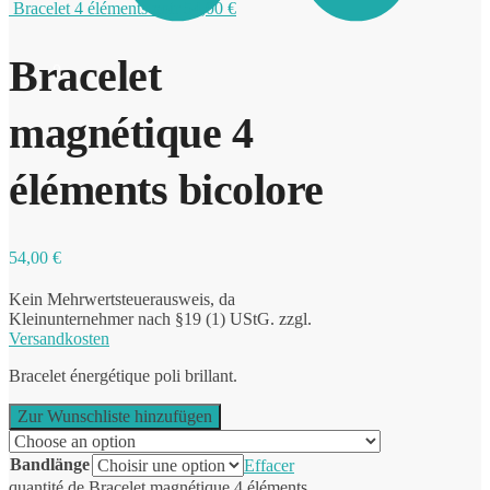
Bracelet 4 éléments noir
54,00
€
Bracelet
0
magnétique 4
éléments bicolore
54,00
€
Kein Mehrwertsteuerausweis, da
Kleinunternehmer nach §19 (1) UStG.
zzgl.
Versandkosten
Bracelet énergétique poli brillant.
Zur Wunschliste hinzufügen
Bandlänge
Effacer
quantité de Bracelet magnétique 4 éléments