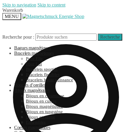
Skip to navigation
Skip to content
Warenkorb
MENU
Recherche pour :
Recherche
Bagues magnétiques
Bracelets magnétiques
Pour Elle
Pour Lui
Bracelets sportifs
Bracelets flexibles
Bracelets haute puissance
Boucles d’oreilles
Bijoux magnétiques
Bijoux en céramique
Bijoux en cuivre
Bijoux magnétiques
Bijoux en tungstène
Bijoux en titane
Ensembles
Coeurs magnétiques