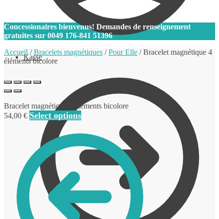
0
Concessionaires bienvenus! Demandes de renseignement
gratuites sur
0049 176-841 51396
Accueil
/
Bracelets magnétiques
/
Pour Elle
/
Bracelet magnétique 4
Kasse
éléments bicolore
Bracelet magnétique 4 éléments bicolore
Select options
54,00
€